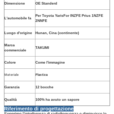
Dimensione
OE Standerd
Per Toyota YarisFor INZFE Prius 1NZFE
L'automobile fa
2NNFE
Luogo d'origine
Hunan, Cina (continente)
Marca
TAKUMI
commerciale
Colore
Come l'immagine
Materiale
Plastica
Garanzia
12 bocche
Qualità
100% ha avuto un sapore
Riferimento di progettazione
Sopprime l'interferenza di radiofrequenza e diminuisce le