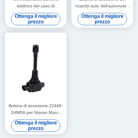
elettrico del cavo di
ricambi auto dell'automobile
accensione del separatore
96983945 per Chevrolet
Ottenga il migliore
Ottenga il migliore
del cavo della candela di alta
Spark (M300)
prezzo
prezzo
tensione 8mm del cavo del
commutatore di accensione
4 per il toyota
Bobina di accesione 22448-
1HM0A per Nissan March
K13 N17 soleggiato Sylphy
Ottenga il migliore
B17 Tiida C12
prezzo