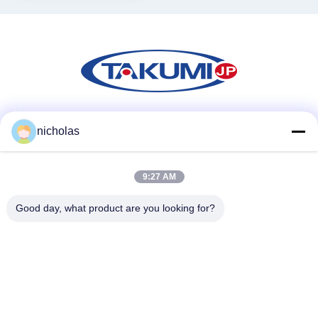
Mezzi sociali
nicholas
9:27 AM
Contatto rapido
Good day, what product are you looking for?
Telefono
86-731-84830658
Email
nicholas@takumijap.com
Indirizzo