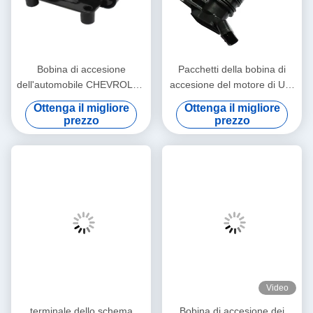
Bobina di accesione
Pacchetti della bobina di
dell'automobile CHEVROLET
accesione del motore di Un-
compatibile LACETTI
premio compatibili con la
Ottenga il migliore
Ottenga il migliore
DAEWOO NUBIRA 1,4 1,6
terra Rover Ignition Coil di
prezzo
prezzo
96453420
30684245 0997001070
LR002954
Video
terminale dello schema
Bobina di accesione dei