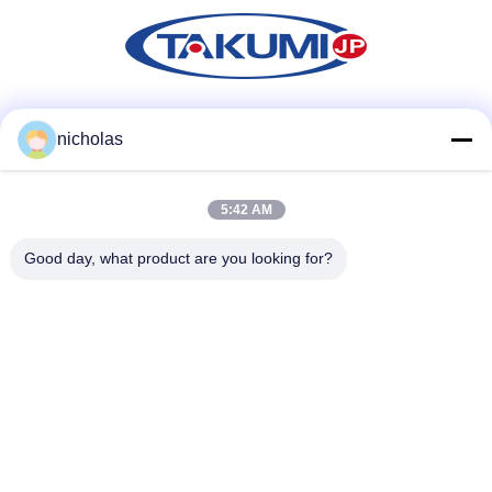
Mezzi sociali
nicholas
5:42 AM
Contatto rapido
Good day, what product are you looking for?
Telefono
86-731-84830658
Email
nicholas@takumijap.com
Indirizzo
SALA 3,27/F., RE NOIOSO COMMERCIAL CENTER, VIA di
NO.2-16 FA YUEN, MONG KOK, KOWLOON HK