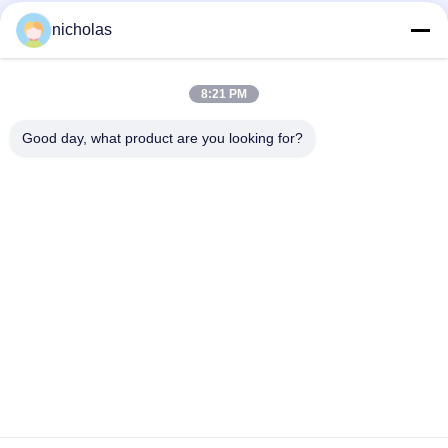
Mezzi sociali
nicholas
8:21 PM
Contatto rapido
Good day, what product are you looking for?
Telefono
86-731-84830658
Email
nicholas@takumijap.com
Indirizzo
SALA 3,27/F., RE NOIOSO COMMERCIAL CENTER, VIA di
NO.2-16 FA YUEN, MONG KOK, KOWLOON HK
Norme sulla privacy
|
Mappa del sito
Buona qualità della Cina Candela del generatore Fornitore. © di